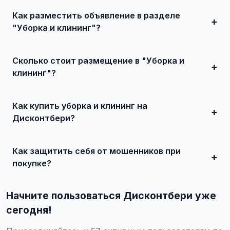
Как разместить объявление в разделе
"Уборка и клининг"?
Зарегистрируйтесь на сайте, нажмите "Разместить
объявление", выберите категорию "Услуги для дома /
Сколько стоит размещение в "Уборка и
Уборка и клининг", заполните форму и опубликуйте.
Первые объявления — бесплатно!
клининг"?
Базовое размещение — абсолютно бесплатно. Для
привлечения большего количества покупателей
Как купить уборка и клининг на
доступно платное продвижение всего от 500 ₽ в месяц.
Дисконтбери?
Просто найдите подходящее объявление, свяжитесь с
продавцом по телефону или в чате, договоритесь о
Как защитить себя от мошенников при
встрече и совершите сделку.
покупке?
Встречайтесь лично при покупке дорогих товаров,
проверяйте отзывы о продавце, не переводите
Начните пользоваться Дисконтбери уже
предоплату незнакомцам.
сегодня!