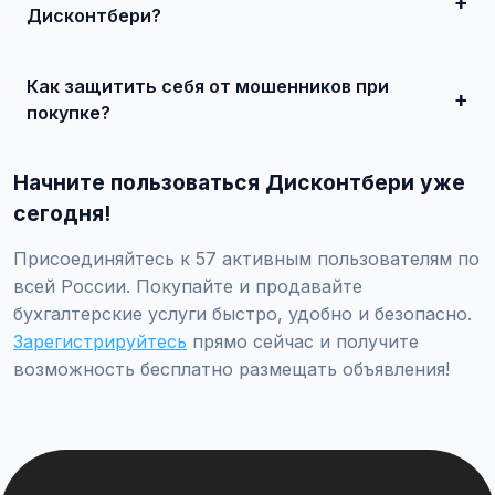
Дисконтбери?
Просто найдите подходящее объявление, свяжитесь с
продавцом по телефону или в чате, договоритесь о
Как защитить себя от мошенников при
встрече и совершите сделку.
покупке?
Встречайтесь лично при покупке дорогих товаров,
проверяйте отзывы о продавце, не переводите
Начните пользоваться Дисконтбери уже
предоплату незнакомцам.
сегодня!
Присоединяйтесь к 57 активным пользователям по
всей России. Покупайте и продавайте
бухгалтерские услуги быстро, удобно и безопасно.
Зарегистрируйтесь
прямо сейчас и получите
возможность бесплатно размещать объявления!