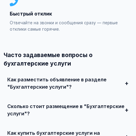
Быстрый отклик
Отвечайте на звонки и сообщения сразу — первые
отклики самые горячие.
Часто задаваемые вопросы о
бухгалтерские услуги
Как разместить объявление в разделе
"Бухгалтерские услуги"?
Зарегистрируйтесь на сайте, нажмите "Разместить
объявление", выберите категорию "Услуги для бизнеса /
Сколько стоит размещение в "Бухгалтерские
Бухгалтерские услуги", заполните форму и опубликуйте.
Первые объявления — бесплатно!
услуги"?
Базовое размещение — абсолютно бесплатно. Для
привлечения большего количества покупателей
Как купить бухгалтерские услуги на
доступно платное продвижение всего от 500 ₽ в месяц.