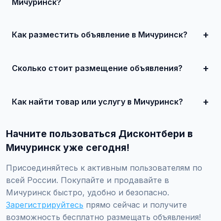
Мичуринск?
В Мичуринск популярны: недвижимость, автомобили,
электроника, услуги ремонта, клининг, сантехника, а
также товары для дома и семьи.
Как разместить объявление в Мичуринск?
Зарегистрируйтесь на Дисконтбери, нажмите
'Разместить объявление', укажите город Мичуринск,
заполните форму и опубликуйте. Первые 10 объявлений
Сколько стоит размещение объявления?
— бесплатно!
Базовое размещение — бесплатно. Для привлечения
большего количества покупателей доступно платное
продвижение от 500 ₽ в месяц.
Как найти товар или услугу в Мичуринск?
Используйте поиск или просматривайте категории.
Можно фильтровать по району, метро, улице, цене и
Начните пользоваться Дисконтбери в
другим параметрам.
Мичуринск уже сегодня!
Присоединяйтесь к активным пользователям по
всей России. Покупайте и продавайте в
Мичуринск быстро, удобно и безопасно.
Зарегистрируйтесь
прямо сейчас и получите
возможность бесплатно размещать объявления!