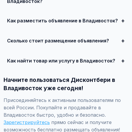
Владивосток?
В Владивосток популярны: недвижимость, автомобили,
электроника, услуги ремонта, клининг, сантехника, а
также товары для дома и семьи.
Как разместить объявление в Владивосток?
Зарегистрируйтесь на Дисконтбери, нажмите
'Разместить объявление', укажите город Владивосток,
заполните форму и опубликуйте. Первые 10 объявлений
Сколько стоит размещение объявления?
— бесплатно!
Базовое размещение — бесплатно. Для привлечения
большего количества покупателей доступно платное
продвижение от 500 ₽ в месяц.
Как найти товар или услугу в Владивосток?
Используйте поиск или просматривайте категории.
Можно фильтровать по району, метро, улице, цене и
Начните пользоваться Дисконтбери в
другим параметрам.
Владивосток уже сегодня!
Присоединяйтесь к активным пользователям по
всей России. Покупайте и продавайте в
Владивосток быстро, удобно и безопасно.
Зарегистрируйтесь
прямо сейчас и получите
возможность бесплатно размещать объявления!