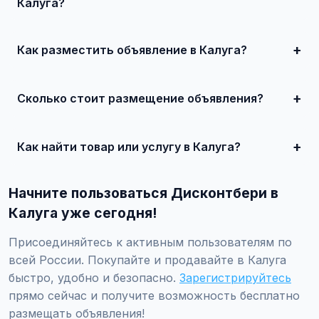
Калуга?
В Калуга популярны: недвижимость, автомобили,
электроника, услуги ремонта, клининг, сантехника, а
также товары для дома и семьи.
Как разместить объявление в Калуга?
Зарегистрируйтесь на Дисконтбери, нажмите
'Разместить объявление', укажите город Калуга,
заполните форму и опубликуйте. Первые 10 объявлений
Сколько стоит размещение объявления?
— бесплатно!
Базовое размещение — бесплатно. Для привлечения
большего количества покупателей доступно платное
продвижение от 500 ₽ в месяц.
Как найти товар или услугу в Калуга?
Используйте поиск или просматривайте категории.
Можно фильтровать по району, метро, улице, цене и
Начните пользоваться Дисконтбери в
другим параметрам.
Калуга уже сегодня!
Присоединяйтесь к активным пользователям по
всей России. Покупайте и продавайте в Калуга
быстро, удобно и безопасно.
Зарегистрируйтесь
прямо сейчас и получите возможность бесплатно
размещать объявления!