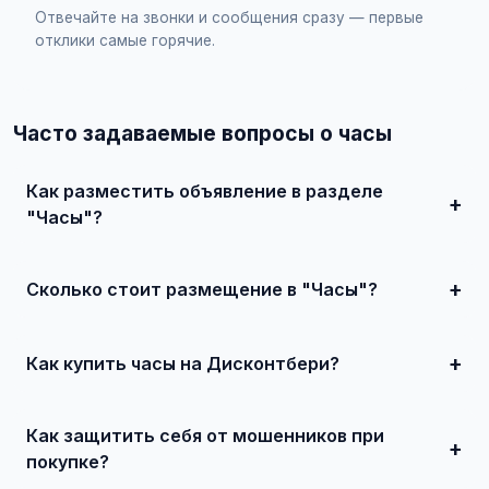
Отвечайте на звонки и сообщения сразу — первые
отклики самые горячие.
Часто задаваемые вопросы о часы
Как разместить объявление в разделе
"Часы"?
Зарегистрируйтесь на сайте, нажмите "Разместить
объявление", выберите категорию "Украшения и часы /
Часы", заполните форму и опубликуйте. Первые
Сколько стоит размещение в "Часы"?
объявления — бесплатно!
Базовое размещение — абсолютно бесплатно. Для
привлечения большего количества покупателей
доступно платное продвижение всего от 500 ₽ в месяц.
Как купить часы на Дисконтбери?
Просто найдите подходящее объявление, свяжитесь с
продавцом по телефону или в чате, договоритесь о
Как защитить себя от мошенников при
встрече и совершите сделку.
покупке?
Встречайтесь лично при покупке дорогих товаров,