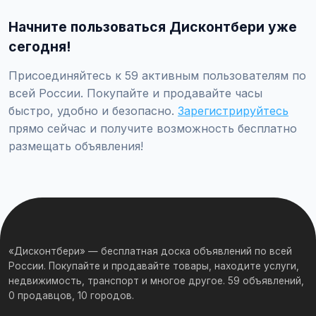
проверяйте отзывы о продавце, не переводите
Начните пользоваться Дисконтбери уже
предоплату незнакомцам.
сегодня!
Присоединяйтесь к 59 активным пользователям по
всей России. Покупайте и продавайте часы
быстро, удобно и безопасно.
Зарегистрируйтесь
прямо сейчас и получите возможность бесплатно
размещать объявления!
«Дисконтбери» — бесплатная доска объявлений по всей
России. Покупайте и продавайте товары, находите услуги,
недвижимость, транспорт и многое другое. 59 объявлений,
0 продавцов, 10 городов.