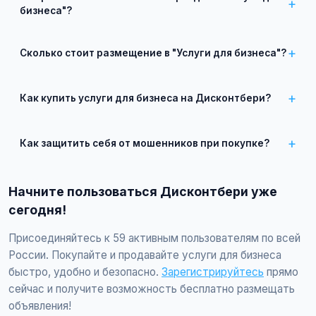
бизнеса"?
Зарегистрируйтесь на сайте, нажмите "Разместить
объявление", выберите категорию "Услуги для бизнеса",
Сколько стоит размещение в "Услуги для бизнеса"?
заполните форму и опубликуйте. Первые объявления —
бесплатно!
Базовое размещение — абсолютно бесплатно. Для
привлечения большего количества покупателей доступно
Как купить услуги для бизнеса на Дисконтбери?
платное продвижение всего от 500 ₽ в месяц.
Просто найдите подходящее объявление, свяжитесь с
продавцом по телефону или в чате, договоритесь о
Как защитить себя от мошенников при покупке?
встрече и совершите сделку.
Встречайтесь лично при покупке дорогих товаров,
проверяйте отзывы о продавце, не переводите предоплату
Начните пользоваться Дисконтбери уже
незнакомцам.
сегодня!
Присоединяйтесь к 59 активным пользователям по всей
России. Покупайте и продавайте услуги для бизнеса
быстро, удобно и безопасно.
Зарегистрируйтесь
прямо
сейчас и получите возможность бесплатно размещать
объявления!