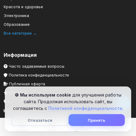
Красота и здоровье
Электроника
Образование
Все категории →
Информация
Часто задаваемые вопросы
Политика конфиденциальности
Публичная оферта
Отзывы
🍪 Мы используем cookie
для улучшения работы
сайта. Продолжая использовать сайт, вы
Все города
соглашаетесь с
Политикой конфиденциальности
.
Блог
Отказаться
Принять
Главная
Чаты
Добавить
Кабинет
Продавцам