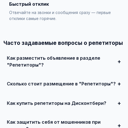
Быстрый отклик
Отвечайте на звонки и сообщения сразу — первые
отклики самые горячие.
Часто задаваемые вопросы о репетиторы
Как разместить объявление в разделе
"Репетиторы"?
Зарегистрируйтесь на сайте, нажмите "Разместить
объявление", выберите категорию "Образование /
Репетиторы", заполните форму и опубликуйте. Первые
Сколько стоит размещение в "Репетиторы"?
объявления — бесплатно!
Базовое размещение — абсолютно бесплатно. Для
привлечения большего количества покупателей
доступно платное продвижение всего от 500 ₽ в месяц.
Как купить репетиторы на Дисконтбери?
Просто найдите подходящее объявление, свяжитесь с
продавцом по телефону или в чате, договоритесь о
Как защитить себя от мошенников при
встрече и совершите сделку.