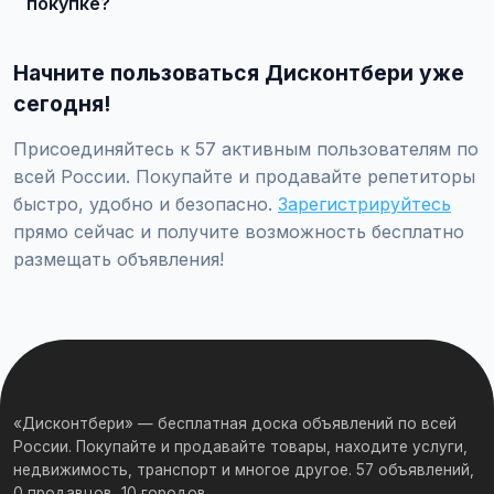
покупке?
Встречайтесь лично при покупке дорогих товаров,
проверяйте отзывы о продавце, не переводите
Начните пользоваться Дисконтбери уже
предоплату незнакомцам.
сегодня!
Присоединяйтесь к 57 активным пользователям по
всей России. Покупайте и продавайте репетиторы
быстро, удобно и безопасно.
Зарегистрируйтесь
прямо сейчас и получите возможность бесплатно
размещать объявления!
«Дисконтбери» — бесплатная доска объявлений по всей
России. Покупайте и продавайте товары, находите услуги,
недвижимость, транспорт и многое другое. 57 объявлений,
0 продавцов, 10 городов.