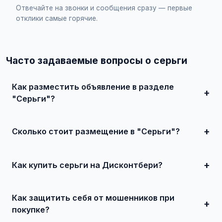
Отвечайте на звонки и сообщения сразу — первые
отклики самые горячие.
Часто задаваемые вопросы о серьги
Как разместить объявление в разделе
"Серьги"?
Зарегистрируйтесь на сайте, нажмите "Разместить
объявление", выберите категорию "Украшения и часы /
Серьги", заполните форму и опубликуйте. Первые
Сколько стоит размещение в "Серьги"?
объявления — бесплатно!
Базовое размещение — абсолютно бесплатно. Для
привлечения большего количества покупателей
доступно платное продвижение всего от 500 ₽ в месяц.
Как купить серьги на Дисконтбери?
Просто найдите подходящее объявление, свяжитесь с
продавцом по телефону или в чате, договоритесь о
Как защитить себя от мошенников при
встрече и совершите сделку.
покупке?
Встречайтесь лично при покупке дорогих товаров,