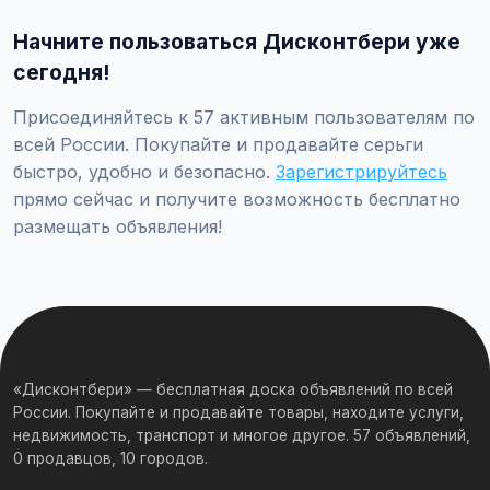
проверяйте отзывы о продавце, не переводите
Начните пользоваться Дисконтбери уже
предоплату незнакомцам.
сегодня!
Присоединяйтесь к 57 активным пользователям по
всей России. Покупайте и продавайте серьги
быстро, удобно и безопасно.
Зарегистрируйтесь
прямо сейчас и получите возможность бесплатно
размещать объявления!
«Дисконтбери» — бесплатная доска объявлений по всей
России. Покупайте и продавайте товары, находите услуги,
недвижимость, транспорт и многое другое. 57 объявлений,
0 продавцов, 10 городов.