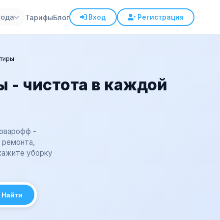
рода
Тарифы
Блог
Вход
Регистрация
тиры
 - чистота в каждой
оварофф -
 ремонта,
кажите уборку
Найти