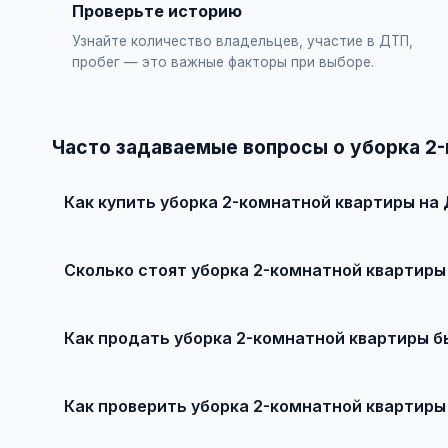
Проверьте историю
Узнайте количество владельцев, участие в ДТП,
пробег — это важные факторы при выборе.
Часто задаваемые вопросы о уборка 2
Как купить уборка 2-комнатной квартиры на
Просто найдите подходящее объявление, свяжитесь с
рекомендуется провести независимую экспертизу.
Сколько стоят уборка 2-комнатной квартиры
Цены зависят от года выпуска, пробега, техническог
рублей.
Как продать уборка 2-комнатной квартиры б
Сделайте качественные фотографии, подробно опиши
объявление поднимется в топ.
Как проверить уборка 2-комнатной квартиры
Проверьте VIN через ГИБДД на предмет ограничений, 