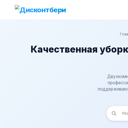
Гла
Качественная уборк
Двухкомн
професси
поддерживающ