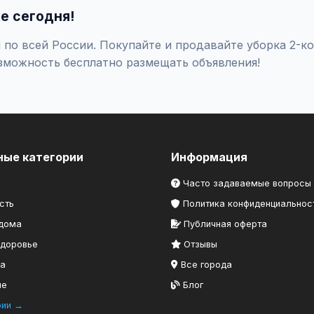
е сегодня!
по всей России. Покупайте и продавайте уборка 2-ко
зможность бесплатно размещать объявления!
ные категории
Информация
Часто задаваемые вопросы
сть
Политика конфиденциальнос
 дома
Публичная оферта
здоровье
Отзывы
ка
Все города
ие
Блог
рии →