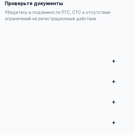
Проверьте документы
Убедитесь в подлинности ПТС, СТС и отсутствии
ограничений на регистрационные действия.
и совершите сделку. Для дорогих автомобилей
редложения от 50 000 ₽ до нескольких миллионов
воспользуйтесь платным продвижением — ваше
тояния и проверки пробега.