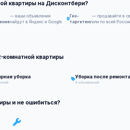
ной квартиры на Дисконтбери?
— ваши объявления
Гео-
— продавайте в с
ение
найдут в Яндекс и Google
таргетинг
или по всей Росси
2-комнатной квартиры
ярная уборка
Уборка после ремонт
лений
0 объявлений
иры и не ошибиться?