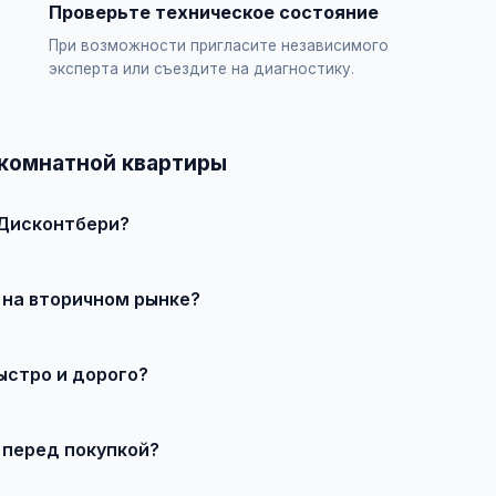
Проверьте техническое состояние
При возможности пригласите независимого
эксперта или съездите на диагностику.
-комнатной квартиры
 Дисконтбери?
 продавцом по телефону или в чате, договоритесь о встрече 
 на вторичном рынке?
о состояния и комплектации. В нашем каталоге представлены п
ыстро и дорого?
те состояние, укажите адекватную цену. При необходимости 
 перед покупкой?
закажите независимую экспертизу для оценки технического сос