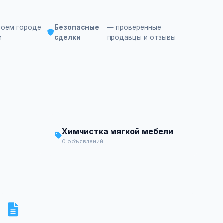
воем городе
Безопасные
— проверенные
и
сделки
продавцы и отзывы
а
Химчистка мягкой мебели
0 объявлений