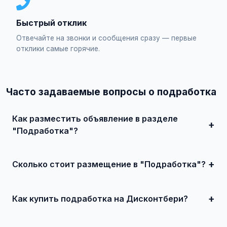
Быстрый отклик
Отвечайте на звонки и сообщения сразу — первые
отклики самые горячие.
Часто задаваемые вопросы о подработка
Как разместить объявление в разделе
"Подработка"?
Зарегистрируйтесь на сайте, нажмите "Разместить
объявление", выберите категорию "Работа /
Подработка", заполните форму и опубликуйте. Первые
Сколько стоит размещение в "Подработка"?
объявления — бесплатно!
Базовое размещение — абсолютно бесплатно. Для
привлечения большего количества покупателей
доступно платное продвижение всего от 500 ₽ в месяц.
Как купить подработка на Дисконтбери?
Просто найдите подходящее объявление, свяжитесь с
продавцом по телефону или в чате, договоритесь о