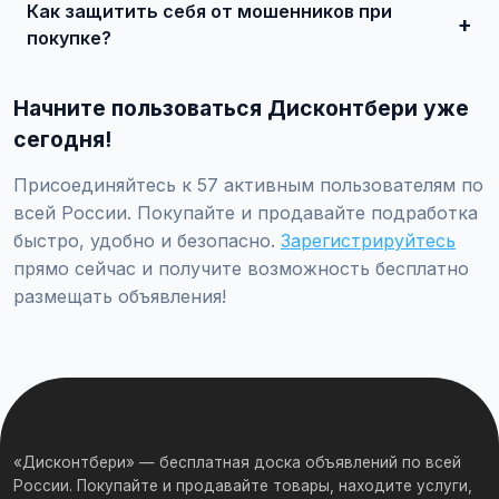
Как защитить себя от мошенников при
встрече и совершите сделку.
покупке?
Встречайтесь лично при покупке дорогих товаров,
проверяйте отзывы о продавце, не переводите
Начните пользоваться Дисконтбери уже
предоплату незнакомцам.
сегодня!
Присоединяйтесь к 57 активным пользователям по
всей России. Покупайте и продавайте подработка
быстро, удобно и безопасно.
Зарегистрируйтесь
прямо сейчас и получите возможность бесплатно
размещать объявления!
«Дисконтбери» — бесплатная доска объявлений по всей
России. Покупайте и продавайте товары, находите услуги,