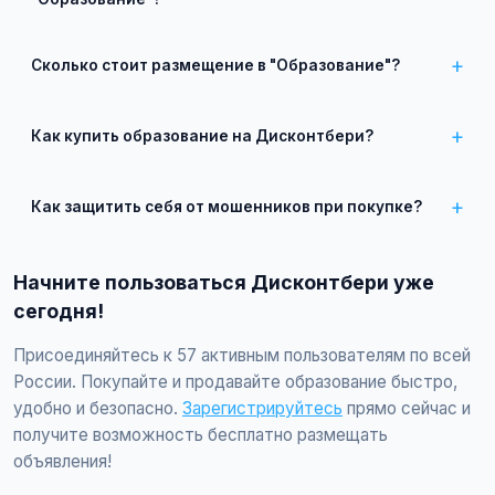
Зарегистрируйтесь на сайте, нажмите "Разместить
объявление", выберите категорию "Образование",
Сколько стоит размещение в "Образование"?
заполните форму и опубликуйте. Первые объявления —
бесплатно!
Базовое размещение — абсолютно бесплатно. Для
привлечения большего количества покупателей доступно
Как купить образование на Дисконтбери?
платное продвижение всего от 500 ₽ в месяц.
Просто найдите подходящее объявление, свяжитесь с
продавцом по телефону или в чате, договоритесь о
Как защитить себя от мошенников при покупке?
встрече и совершите сделку.
Встречайтесь лично при покупке дорогих товаров,
проверяйте отзывы о продавце, не переводите предоплату
Начните пользоваться Дисконтбери уже
незнакомцам.
сегодня!
Присоединяйтесь к 57 активным пользователям по всей
России. Покупайте и продавайте образование быстро,
удобно и безопасно.
Зарегистрируйтесь
прямо сейчас и
получите возможность бесплатно размещать
объявления!