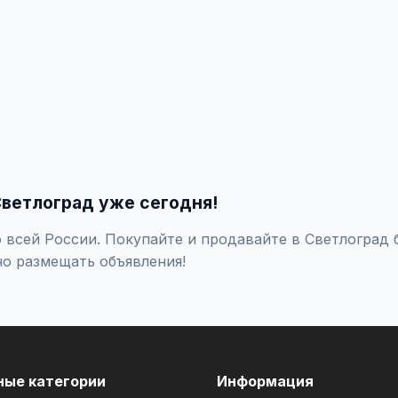
ить объявление', укажите город Светлоград, заполните форму 
ольшего количества покупателей доступно платное продвижени
жно фильтровать по району, метро, улице, цене и другим парам
Светлоград уже сегодня!
всей России. Покупайте и продавайте в Светлоград 
но размещать объявления!
ные категории
Информация