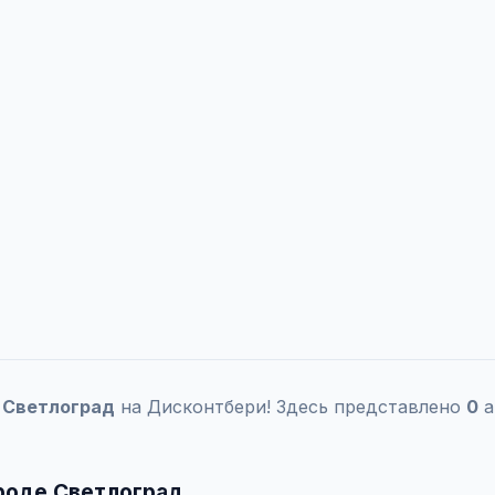
а
Светлоград
на Дисконтбери! Здесь представлено
0
а
роде Светлоград