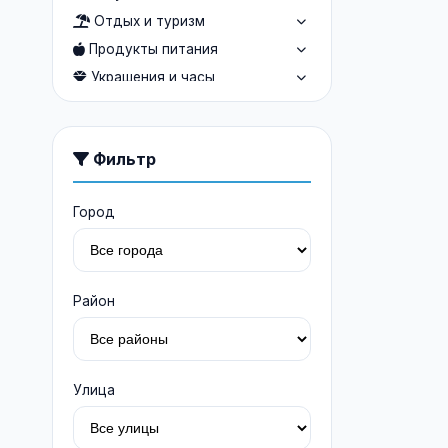
Отдых и туризм
Продукты питания
Украшения и часы
Услуги людям
Авто и мото услуги
Фильтр
Строительство и ремонт
Медицина
Город
Из рук в руки
Мебель
Район
Улица