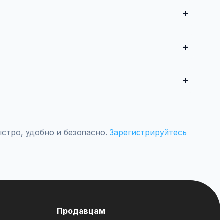
опубликуйте. Первые 10 объявлений — бесплатно!
е от 500 ₽ в месяц.
етрам.
стро, удобно и безопасно.
Зарегистрируйтесь
Продавцам