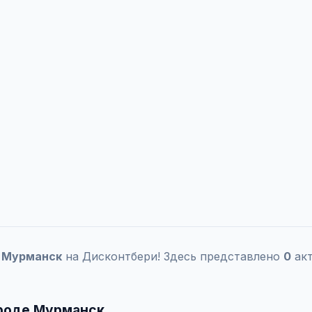
а
Мурманск
на Дисконтбери! Здесь представлено
0
акт
ороде Мурманск