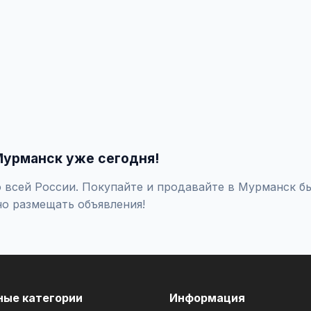
ить объявление', укажите город Мурманск, заполните форму и 
ольшего количества покупателей доступно платное продвижени
жно фильтровать по району, метро, улице, цене и другим парам
Мурманск уже сегодня!
 всей России. Покупайте и продавайте в Мурманск бы
но размещать объявления!
ные категории
Информация