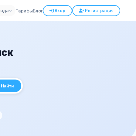
рода
Тарифы
Блог
Вход
Регистрация
нск
Найти