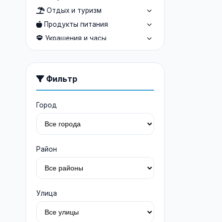
Отдых и туризм
Продукты питания
Украшения и часы
Услуги людям
Авто и мото услуги
Фильтр
Строительство и ремонт
Медицина
Город
Из рук в руки
Мебель
Район
Улица