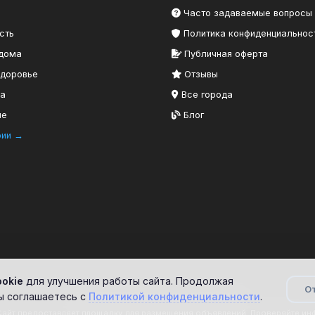
Часто задаваемые вопросы
сть
Политика конфиденциальнос
 дома
Публичная оферта
здоровье
Отзывы
ка
Все города
ие
Блог
рии →
ookie
для улучшения работы сайта. Продолжая
О
© 2026 Дисконтбери. Все права защищены.
вы соглашаетесь с
Политикой конфиденциальности
.
айт предоставляет площадку для размещения объявлений. Проверяйте и