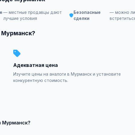
е
— местные продавцы дают
Безопасные
— можно л
лучшие условия
сделки
встретитьс
в Мурманск?
Адекватная цена
Изучите цены на аналоги в Мурманск и установите
конкурентную стоимость.
 в Мурманск?
ктроника, услуги ремонта, клининг, сантехника, а также товар