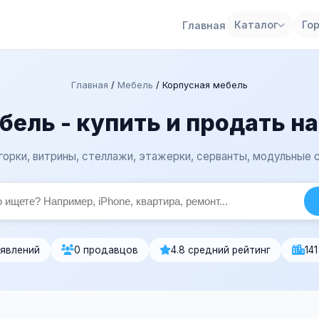
Каталог
Го
Главная
Главная
/
Мебель
/
Корпусная мебель
бель - купить и продать н
 горки, витрины, стеллажи, этажерки, серванты, модульные 
ъявлений
0 продавцов
4.8 средний рейтинг
14