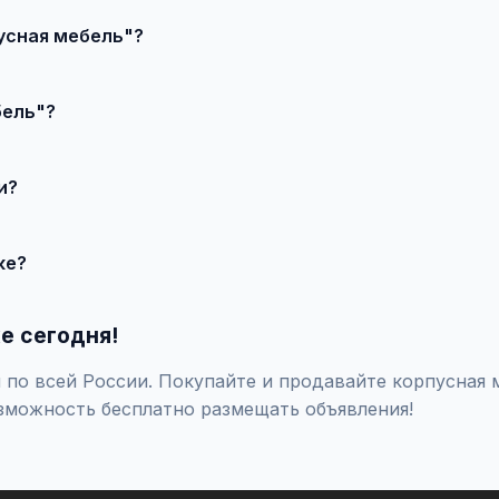
усная мебель"?
ъявление", выберите категорию "Мебель / Корпусная мебель", 
бель"?
влечения большего количества покупателей доступно платное 
и?
продавцом по телефону или в чате, договоритесь о встрече и
ке?
оверяйте отзывы о продавце, не переводите предоплату незна
е сегодня!
по всей России. Покупайте и продавайте корпусная м
зможность бесплатно размещать объявления!