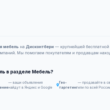
ая мебель
на
Дисконтбери
— крупнейшей бесплатной д
омпаний. Мы помогаем покупателям и продавцам наход
ль в разделе Мебель?
— ваши объявления
Гео-
— продавайте в с
ение
найдут в Яндекс и Google
таргетинг
или по всей Росси