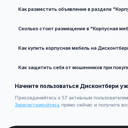
Как разместить объявление в разделе "Корп
Зарегистрируйтесь на сайте, нажмите "Разместить об
бесплатно!
Сколько стоит размещение в "Корпусная ме
Базовое размещение — абсолютно бесплатно. Для при
Как купить корпусная мебель на Дисконтбер
Просто найдите подходящее объявление, свяжитесь с 
Как защитить себя от мошенников при покуп
Встречайтесь лично при покупке дорогих товаров, пр
Начните пользоваться Дисконтбери уж
Присоединяйтесь к 57 активным пользователям 
Зарегистрируйтесь
прямо сейчас и получите во