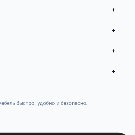
заполните форму и опубликуйте. Первые объявления —
продвижение всего от 500 ₽ в месяц.
 совершите сделку.
комцам.
ебель быстро, удобно и безопасно.