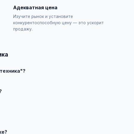
Адекватная цена
Изучите рынок и установите
конкурентоспособную цену — это ускорит
продажу.
ика
цтехника"?
ъявление", выберите категорию "Транспорт / Спецтехника", за
?
влечения большего количества покупателей доступно платное 
продавцом по телефону или в чате, договоритесь о встрече и
ке?