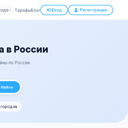
рода
Тарифы
Блог
Вход
Регистрация
а в России
йны по России.
Найти
1 городов