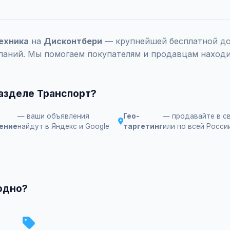
ехника
на
Дисконтбери
— крупнейшей бесплатной дос
паний. Мы помогаем покупателям и продавцам находи
разделе Транспорт?
— ваши объявления
Гео-
— продавайте в с
ение
найдут в Яндекс и Google
таргетинг
или по всей Росси
одно?