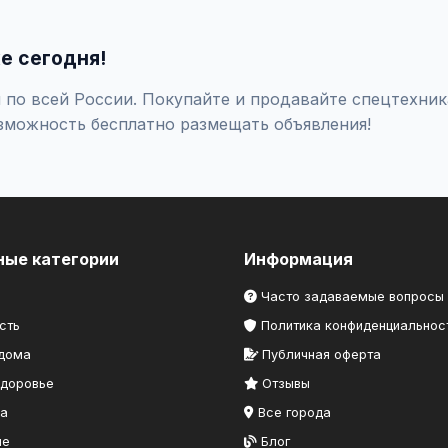
оверяйте отзывы о продавце, не переводите предоплату незна
е сегодня!
по всей России. Покупайте и продавайте спецтехника
зможность бесплатно размещать объявления!
ные категории
Информация
Часто задаваемые вопросы
сть
Политика конфиденциальнос
 дома
Публичная оферта
здоровье
Отзывы
ка
Все города
ие
Блог