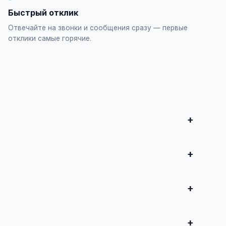
Быстрый отклик
Отвечайте на звонки и сообщения сразу — первые
отклики самые горячие.
полните форму и опубликуйте. Первые объявления —
продвижение всего от 500 ₽ в месяц.
 совершите сделку.