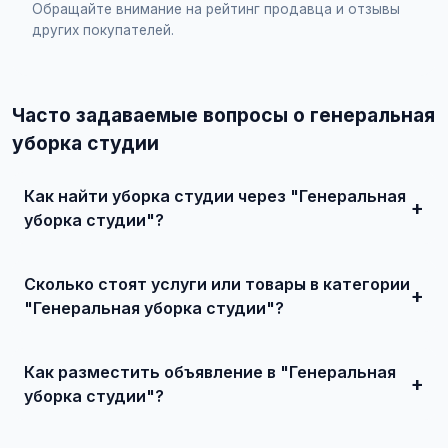
Обращайте внимание на рейтинг продавца и отзывы
других покупателей.
Часто задаваемые вопросы о генеральная
уборка студии
Как найти уборка студии через "Генеральная
уборка студии"?
Зарегистрируйтесь на сайте, найдите подходящее
объявление или создайте свое, свяжитесь с продавцом
Сколько стоят услуги или товары в категории
и договоритесь о сделке.
"Генеральная уборка студии"?
Цены варьируются от 2 500 ₽ и выше, в зависимости от
качества, сложности и региона.
Как разместить объявление в "Генеральная
уборка студии"?
Создайте аккаунт, нажмите "Разместить объявление",
выберите категорию "Услуги для дома / Уборка и