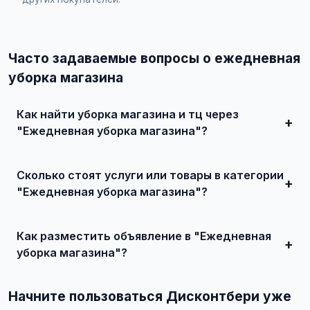
Часто задаваемые вопросы о ежедневная
уборка магазина
Как найти уборка магазина и тц через
"Ежедневная уборка магазина"?
Зарегистрируйтесь на сайте, найдите подходящее
объявление или создайте свое, свяжитесь с продавцом
Сколько стоят услуги или товары в категории
и договоритесь о сделке.
"Ежедневная уборка магазина"?
Цены варьируются от 8 000 ₽ и выше, в зависимости от
качества, сложности и региона.
Как разместить объявление в "Ежедневная
уборка магазина"?
Создайте аккаунт, нажмите "Разместить объявление",
выберите категорию "Услуги для дома / Уборка и
Начните пользоваться Дисконтбери уже
клининг / Уборка магазина и ТЦ / Ежедневная уборка