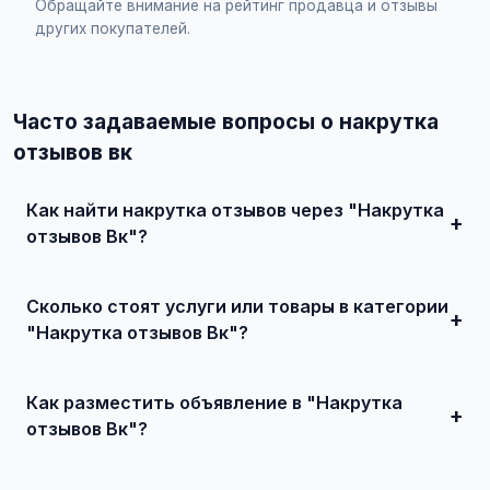
Обращайте внимание на рейтинг продавца и отзывы
других покупателей.
Часто задаваемые вопросы о накрутка
отзывов вк
Как найти накрутка отзывов через "Накрутка
отзывов Вк"?
Зарегистрируйтесь на сайте, найдите подходящее
объявление или создайте свое, свяжитесь с продавцом
Сколько стоят услуги или товары в категории
и договоритесь о сделке.
"Накрутка отзывов Вк"?
Цены варьируются от 500 ₽ и выше, в зависимости от
качества, сложности и региона.
Как разместить объявление в "Накрутка
отзывов Вк"?
Создайте аккаунт, нажмите "Разместить объявление",
выберите категорию "Услуги для бизнеса / Маркетинг и