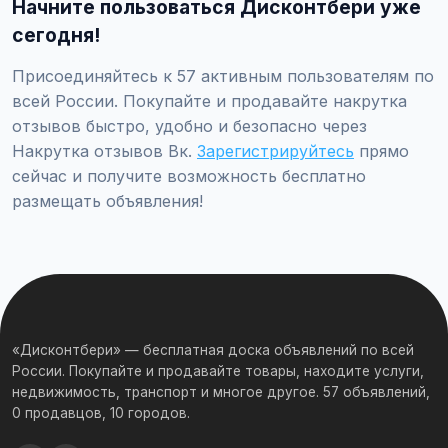
Начните пользоваться Дисконтбери уже
реклама / Накрутка отзывов / Накрутка отзывов Вк",
заполните форму и опубликуйте. Первые объявления —
сегодня!
бесплатно!
Присоединяйтесь к 57 активным пользователям по
всей России. Покупайте и продавайте накрутка
отзывов быстро, удобно и безопасно через
Накрутка отзывов Вк.
Зарегистрируйтесь
прямо
сейчас и получите возможность бесплатно
размещать объявления!
«Дисконтбери» — бесплатная доска объявлений по всей
России. Покупайте и продавайте товары, находите услуги,
недвижимость, транспорт и многое другое. 57 объявлений,
0 продавцов, 10 городов.