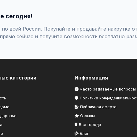
выберите категорию "Услуги для бизнеса / Маркетинг и реклама
— бесплатно!
е сегодня!
по всей России. Покупайте и продавайте накрутка от
прямо сейчас и получите возможность бесплатно раз
ные категории
Информация
Часто задаваемые вопросы
сть
Политика конфиденциальнос
 дома
Публичная оферта
здоровье
Отзывы
ка
Все города
ие
Блог