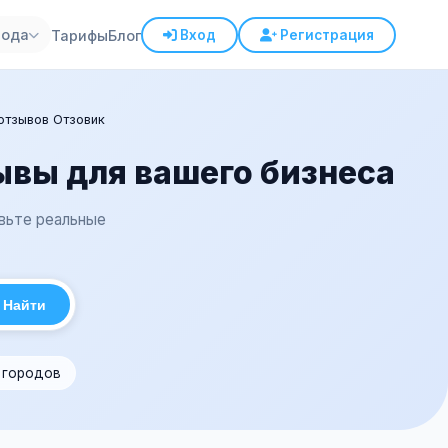
рода
Тарифы
Блог
Вход
Регистрация
отзывов Отзовик
ывы для вашего бизнеса
авьте реальные
Найти
1 городов