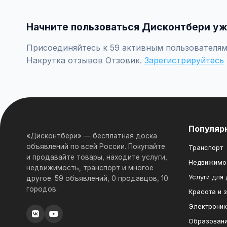
Создайте аккаунт, нажмите "Разместить объявление", 
заполните форму и опубликуйте. Первые объявления 
Начните пользоваться Дисконтбери уж
Присоединяйтесь к 59 активным пользователям 
Накрутка отзывов Отзовик.
Зарегистрируйтесь
Популяр
«Дисконтбери» — бесплатная доска
объявлений по всей России. Покупайте
Транспорт
и продавайте товары, находите услуги,
Недвижимо
недвижимость, транспорт и многое
Услуги для
другое. 59 объявлений, 0 продавцов, 10
городов.
Красота и 
Электрони
Образован