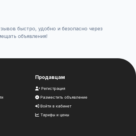
 / Накрутка отзывов / Накрутка отзывов Отзовик",
зывов быстро, удобно и безопасно через
мещать объявления!
Продавцам
Регистрация
ти
Разместить объявление
Войти в кабинет
Тарифы и цены