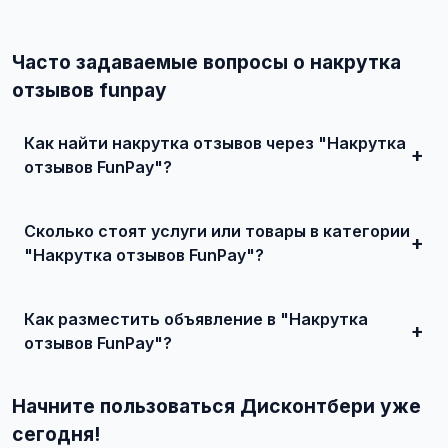
Часто задаваемые вопросы о накрутка
отзывов funpay
Как найти накрутка отзывов через "Накрутка
отзывов FunPay"?
Зарегистрируйтесь на сайте, найдите подходящее
объявление или создайте свое, свяжитесь с продавцом
Сколько стоят услуги или товары в категории
и договоритесь о сделке.
"Накрутка отзывов FunPay"?
Цены варьируются от 200 ₽ и выше, в зависимости от
качества, сложности и региона.
Как разместить объявление в "Накрутка
отзывов FunPay"?
Создайте аккаунт, нажмите "Разместить объявление",
выберите категорию "Услуги для бизнеса / Маркетинг и
Начните пользоваться Дисконтбери уже
реклама / Накрутка отзывов / Накрутка отзывов FunPay",
заполните форму и опубликуйте. Первые объявления —
сегодня!