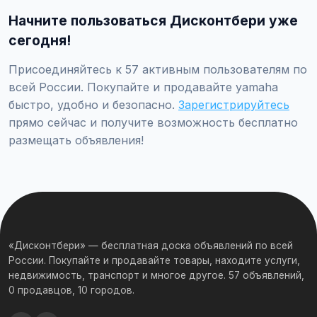
закажите независимую экспертизу для оценки
Начните пользоваться Дисконтбери уже
технического состояния и проверки пробега.
сегодня!
Присоединяйтесь к 57 активным пользователям по
всей России. Покупайте и продавайте yamaha
быстро, удобно и безопасно.
Зарегистрируйтесь
прямо сейчас и получите возможность бесплатно
размещать объявления!
«Дисконтбери» — бесплатная доска объявлений по всей
России. Покупайте и продавайте товары, находите услуги,
недвижимость, транспорт и многое другое. 57 объявлений,
0 продавцов, 10 городов.