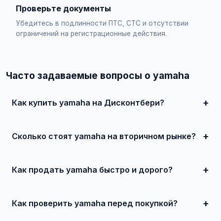
Проверьте документы
Убедитесь в подлинности ПТС, СТС и отсутствии
ограничений на регистрационные действия.
Часто задаваемые вопросы о yamaha
Как купить yamaha на Дисконтбери?
Просто найдите подходящее объявление, свяжитесь с
продавцом по телефону или в чате, договоритесь о
встрече и совершите сделку. Для дорогих автомобилей
Сколько стоят yamaha на вторичном рынке?
рекомендуется провести независимую экспертизу.
Цены зависят от года выпуска, пробега, технического
состояния и комплектации. В нашем каталоге
представлены предложения от 50 000 ₽ до нескольких
Как продать yamaha быстро и дорого?
миллионов рублей.
Сделайте качественные фотографии, подробно опишите
состояние, укажите адекватную цену. При
необходимости воспользуйтесь платным продвижением
Как проверить yamaha перед покупкой?
— ваше объявление поднимется в топ.
Проверьте VIN через ГИБДД на предмет ограничений,