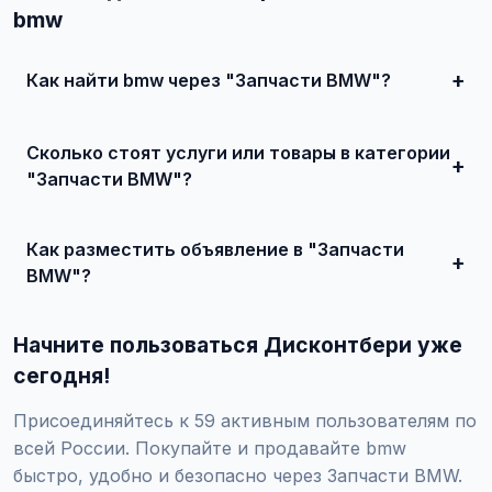
bmw
Как найти bmw через "Запчасти BMW"?
Зарегистрируйтесь на сайте, найдите подходящее
объявление или создайте свое, свяжитесь с продавцом
Сколько стоят услуги или товары в категории
и договоритесь о сделке.
"Запчасти BMW"?
Цены варьируются от 1 000 ₽ и выше, в зависимости от
качества, сложности и региона.
Как разместить объявление в "Запчасти
BMW"?
Создайте аккаунт, нажмите "Разместить объявление",
выберите категорию "Транспорт / Автомобили / BMW /
Начните пользоваться Дисконтбери уже
Запчасти BMW", заполните форму и опубликуйте. Первые
объявления — бесплатно!
сегодня!
Присоединяйтесь к 59 активным пользователям по
всей России. Покупайте и продавайте bmw
быстро, удобно и безопасно через Запчасти BMW.