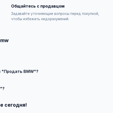
Общайтесь с продавцом
Задавайте уточняющие вопросы перед покупкой,
чтобы избежать недоразумений.
 bmw
явление или создайте свое, свяжитесь с продавцом и договор
ии "Продать BMW"?
чества, сложности и региона.
"?
 выберите категорию "Транспорт / Автомобили / BMW / Продат
е сегодня!