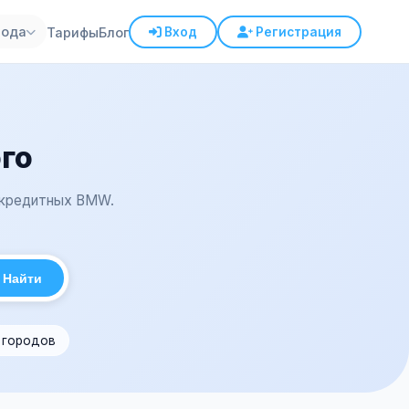
рода
Тарифы
Блог
Вход
Регистрация
го
, кредитных BMW.
Найти
1 городов