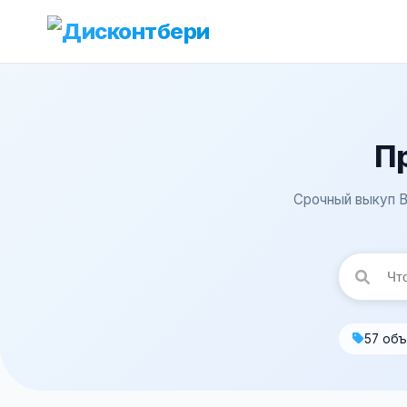
П
Срочный выкуп B
57 об