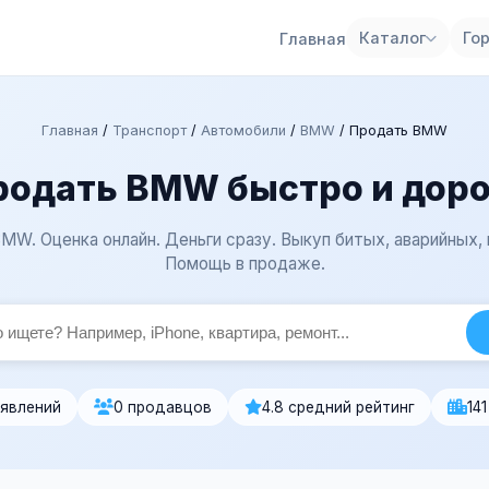
Каталог
Го
Главная
Главная
/
Транспорт
/
Автомобили
/
BMW
/
Продать BMW
родать BMW быстро и доро
MW. Оценка онлайн. Деньги сразу. Выкуп битых, аварийных
Помощь в продаже.
ъявлений
0 продавцов
4.8 средний рейтинг
14