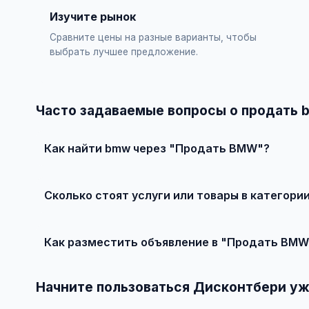
Изучите рынок
Сравните цены на разные варианты, чтобы
выбрать лучшее предложение.
Часто задаваемые вопросы о продать
Как найти bmw через "Продать BMW"?
Зарегистрируйтесь на сайте, найдите подходящее объ
Сколько стоят услуги или товары в категор
Цены варьируются от 0 ₽ и выше, в зависимости от ка
Как разместить объявление в "Продать BMW
Создайте аккаунт, нажмите "Разместить объявление",
объявления — бесплатно!
Начните пользоваться Дисконтбери уж