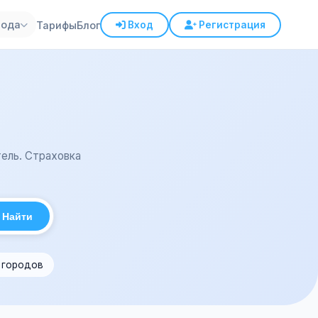
рода
Тарифы
Блог
Вход
Регистрация
ель. Страховка
Найти
1 городов