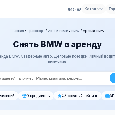
Каталог
Го
Главная
Главная
/
Транспорт
/
Автомобили
/
BMW
/
Аренда BMW
Снять BMW в аренду
енда BMW. Свадебные авто. Деловые поездки. Личный водит
включена.
ъявлений
0 продавцов
4.8 средний рейтинг
14