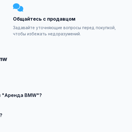
Общайтесь с продавцом
Задавайте уточняющие вопросы перед покупкой,
чтобы избежать недоразумений.
bmw
явление или создайте свое, свяжитесь с продавцом и договор
ии "Аренда BMW"?
т качества, сложности и региона.
?
 выберите категорию "Транспорт / Автомобили / BMW / Аренда 