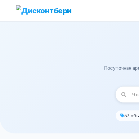
Посуточная ар
57 об