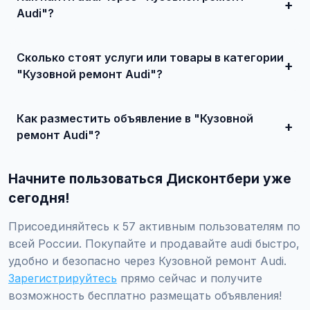
Audi"?
Зарегистрируйтесь на сайте, найдите подходящее
объявление или создайте свое, свяжитесь с продавцом
Сколько стоят услуги или товары в категории
и договоритесь о сделке.
"Кузовной ремонт Audi"?
Цены варьируются от 5 000 ₽ и выше, в зависимости от
качества, сложности и региона.
Как разместить объявление в "Кузовной
ремонт Audi"?
Создайте аккаунт, нажмите "Разместить объявление",
выберите категорию "Транспорт / Автомобили / Audi /
Начните пользоваться Дисконтбери уже
Кузовной ремонт Audi", заполните форму и опубликуйте.
Первые объявления — бесплатно!
сегодня!
Присоединяйтесь к 57 активным пользователям по
всей России. Покупайте и продавайте audi быстро,
удобно и безопасно через Кузовной ремонт Audi.
Зарегистрируйтесь
прямо сейчас и получите
возможность бесплатно размещать объявления!