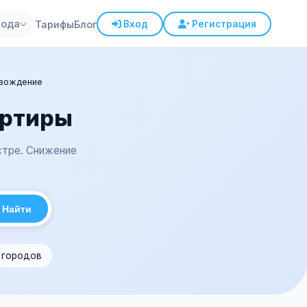
рода
Тарифы
Блог
Вход
Регистрация
вождение
артиры
стре. Снижение
Найти
1 городов