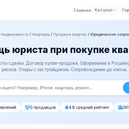
Каталог
Го
Главная
/
Недвижимость
/
Квартиры
/
Продажа квартир
/
Юридическое сопро
ь юриста при покупке кв
оты сделки. Договор купли-продажи. Оформление в Росрее
рисков. Споры с застройщиком. Сопровождение до ключа.
ъявлений
0 продавцов
4.8 средний рейтинг
14