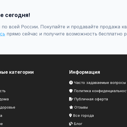
, выберите категорию "Недвижимость / Квартиры / Продажа кв
о!
е сегодня!
по всей России. Покупайте и продавайте продажа кв
сь
прямо сейчас и получите возможность бесплатно р
ные категории
Информация
Часто задаваемые вопросы
сть
Политика конфиденциальнос
 дома
Публичная оферта
здоровье
Отзывы
ка
Все города
ие
Блог