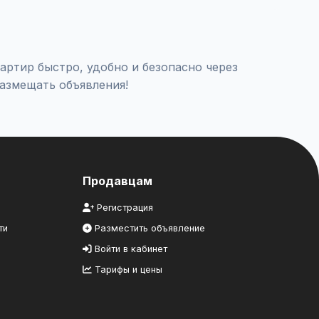
артир / Юридическое сопровождение", заполните
артир быстро, удобно и безопасно через
азмещать объявления!
Продавцам
Регистрация
ти
Разместить объявление
Войти в кабинет
Тарифы и цены