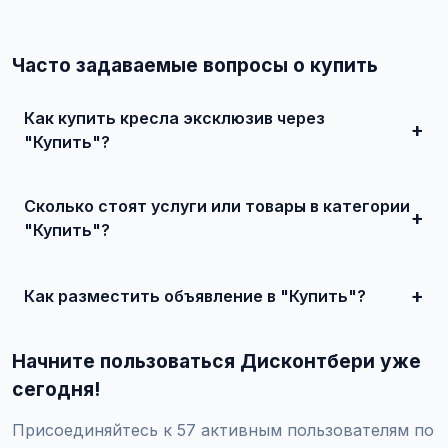
Часто задаваемые вопросы о купить
Как купить кресла эксклюзив через
"Купить"?
Зарегистрируйтесь на сайте, найдите подходящее
объявление или создайте свое, свяжитесь с продавцом
Сколько стоят услуги или товары в категории
и договоритесь о сделке.
"Купить"?
Цены варьируются от 80 000 ₽ и выше, в зависимости
от качества, сложности и региона.
Как разместить объявление в "Купить"?
Создайте аккаунт, нажмите "Разместить объявление",
выберите категорию "Мебель / Стулья и кресла / Кресла
Начните пользоваться Дисконтбери уже
эксклюзив / Купить", заполните форму и опубликуйте.
Первые объявления — бесплатно!
сегодня!
Присоединяйтесь к 57 активным пользователям по