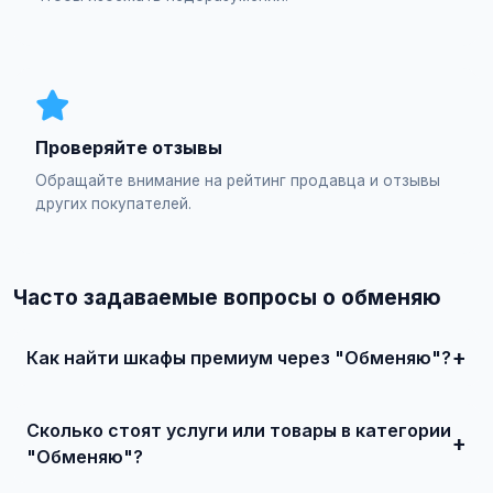
Проверяйте отзывы
Обращайте внимание на рейтинг продавца и отзывы
других покупателей.
Часто задаваемые вопросы о обменяю
Как найти шкафы премиум через "Обменяю"?
Зарегистрируйтесь на сайте, найдите подходящее
объявление или создайте свое, свяжитесь с продавцом
Сколько стоят услуги или товары в категории
и договоритесь о сделке.
"Обменяю"?
Цены варьируются от 500 ₽ и выше, в зависимости от