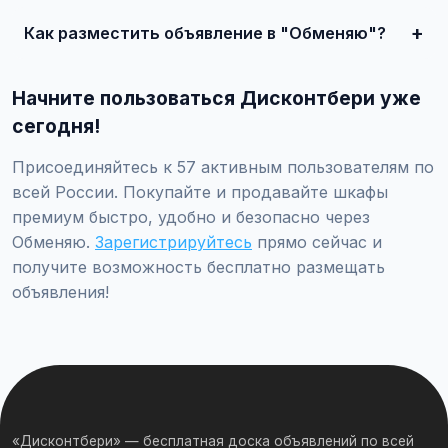
качества, сложности и региона.
Как разместить объявление в "Обменяю"?
Создайте аккаунт, нажмите "Разместить объявление",
выберите категорию "Мебель / Шкафы / Шкафы премиум
Начните пользоваться Дисконтбери уже
/ Обменяю", заполните форму и опубликуйте. Первые
объявления — бесплатно!
сегодня!
Присоединяйтесь к 57 активным пользователям по
всей России. Покупайте и продавайте шкафы
премиум быстро, удобно и безопасно через
Обменяю.
Зарегистрируйтесь
прямо сейчас и
получите возможность бесплатно размещать
объявления!
«Дисконтбери» — бесплатная доска объявлений по всей