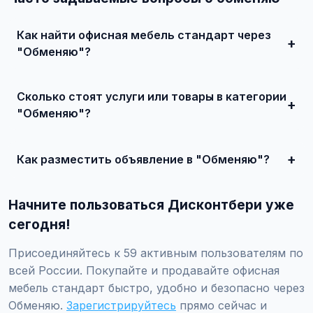
Как найти офисная мебель стандарт через
"Обменяю"?
Зарегистрируйтесь на сайте, найдите подходящее
объявление или создайте свое, свяжитесь с продавцом
Сколько стоят услуги или товары в категории
и договоритесь о сделке.
"Обменяю"?
Цены варьируются от 500 ₽ и выше, в зависимости от
качества, сложности и региона.
Как разместить объявление в "Обменяю"?
Создайте аккаунт, нажмите "Разместить объявление",
выберите категорию "Мебель / Офисная мебель /
Начните пользоваться Дисконтбери уже
Офисная мебель стандарт / Обменяю", заполните форму
и опубликуйте. Первые объявления — бесплатно!
сегодня!
Присоединяйтесь к 59 активным пользователям по
всей России. Покупайте и продавайте офисная
мебель стандарт быстро, удобно и безопасно через
Обменяю.
Зарегистрируйтесь
прямо сейчас и