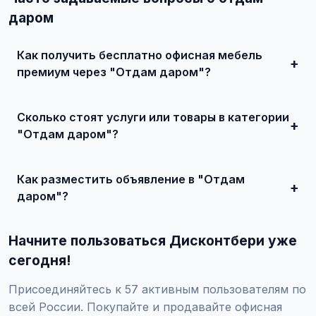
даром
Как получить бесплатно офисная мебель
премиум через "Отдам даром"?
Зарегистрируйтесь на сайте, найдите подходящее
объявление или создайте свое, свяжитесь с продавцом
Сколько стоят услуги или товары в категории
и договоритесь о сделке.
"Отдам даром"?
Цены варьируются от 500 ₽ и выше, в зависимости от
качества, сложности и региона.
Как разместить объявление в "Отдам
даром"?
Создайте аккаунт, нажмите "Разместить объявление",
выберите категорию "Мебель / Офисная мебель /
Начните пользоваться Дисконтбери уже
Офисная мебель премиум / Отдам даром", заполните
форму и опубликуйте. Первые объявления — бесплатно!
сегодня!
Присоединяйтесь к 57 активным пользователям по
всей России. Покупайте и продавайте офисная