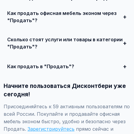
Как продать офисная мебель эконом через
"Продать"?
Зарегистрируйтесь на сайте, найдите подходящее
объявление или создайте свое, свяжитесь с продавцом
Сколько стоят услуги или товары в категории
и договоритесь о сделке.
"Продать"?
Цены варьируются от 500 ₽ и выше, в зависимости от
качества, сложности и региона.
Как продать в "Продать"?
Создайте аккаунт, нажмите "Разместить объявление",
выберите категорию "Мебель / Офисная мебель /
Начните пользоваться Дисконтбери уже
Офисная мебель эконом / Продать", заполните форму и
опубликуйте. Первые объявления — бесплатно!
сегодня!
Присоединяйтесь к 59 активным пользователям по
всей России. Покупайте и продавайте офисная
мебель эконом быстро, удобно и безопасно через
Продать.
Зарегистрируйтесь
прямо сейчас и