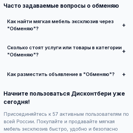
Часто задаваемые вопросы о обменяю
Как найти мягкая мебель эксклюзив через
"Обменяю"?
Зарегистрируйтесь на сайте, найдите подходящее
объявление или создайте свое, свяжитесь с продавцом
Сколько стоят услуги или товары в категории
и договоритесь о сделке.
"Обменяю"?
Цены варьируются от 500 ₽ и выше, в зависимости от
качества, сложности и региона.
Как разместить объявление в "Обменяю"?
Создайте аккаунт, нажмите "Разместить объявление",
выберите категорию "Мебель / Мягкая мебель / Мягкая
Начните пользоваться Дисконтбери уже
мебель эксклюзив / Обменяю", заполните форму и
опубликуйте. Первые объявления — бесплатно!
сегодня!
Присоединяйтесь к 57 активным пользователям по
всей России. Покупайте и продавайте мягкая
мебель эксклюзив быстро, удобно и безопасно