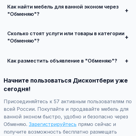
Как найти мебель для ванной эконом через
"Обменяю"?
Зарегистрируйтесь на сайте, найдите подходящее
объявление или создайте свое, свяжитесь с продавцом
Сколько стоят услуги или товары в категории
и договоритесь о сделке.
"Обменяю"?
Цены варьируются от 500 ₽ и выше, в зависимости от
качества, сложности и региона.
Как разместить объявление в "Обменяю"?
Создайте аккаунт, нажмите "Разместить объявление",
выберите категорию "Мебель / Мебель для ванной /
Начните пользоваться Дисконтбери уже
Мебель для ванной эконом / Обменяю", заполните
форму и опубликуйте. Первые объявления — бесплатно!
сегодня!
Присоединяйтесь к 57 активным пользователям по
всей России. Покупайте и продавайте мебель для
ванной эконом быстро, удобно и безопасно через
Обменяю.
Зарегистрируйтесь
прямо сейчас и
получите возможность бесплатно размещать