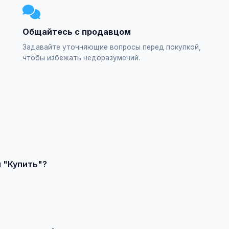
Общайтесь с продавцом
Задавайте уточняющие вопросы перед покупкой,
чтобы избежать недоразумений.
явление или создайте свое, свяжитесь с продавцом и договор
и "Купить"?
 от качества, сложности и региона.
выберите категорию "Мебель / Кухни / Кухни эксклюзив / Купит