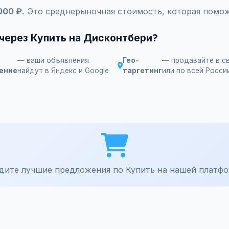
000 ₽.
Это среднерыночная стоимость, которая помож
 через Купить на Дисконтбери?
— ваши объявления
Гео-
— продавайте в с
ение
найдут в Яндекс и Google
таргетинг
или по всей Росси
дите лучшие предложения по Купить на нашей платфо