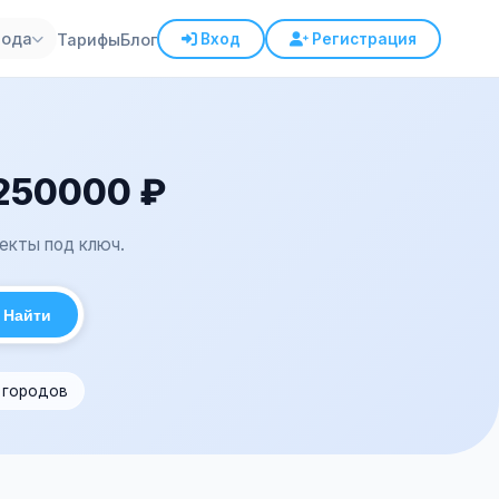
рода
Тарифы
Блог
Вход
Регистрация
 250000 ₽
екты под ключ.
Найти
1 городов