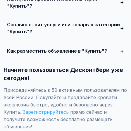
"Купить"?
Зарегистрируйтесь на сайте, найдите подходящее
объявление или создайте свое, свяжитесь с продавцом
Сколько стоят услуги или товары в категории
и договоритесь о сделке.
"Купить"?
Цены варьируются от 150 000 ₽ и выше, в зависимости
от качества, сложности и региона.
Как разместить объявление в "Купить"?
Создайте аккаунт, нажмите "Разместить объявление",
выберите категорию "Мебель / Кровати / Кровати
Начните пользоваться Дисконтбери уже
эксклюзив / Купить", заполните форму и опубликуйте.
Первые объявления — бесплатно!
сегодня!
Присоединяйтесь к 59 активным пользователям по
всей России. Покупайте и продавайте кровати
эксклюзив быстро, удобно и безопасно через
Купить.
Зарегистрируйтесь
прямо сейчас и
получите возможность бесплатно размещать
объявления!