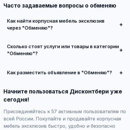
Часто задаваемые вопросы о обменяю
Как найти корпусная мебель эксклюзив
через "Обменяю"?
Зарегистрируйтесь на сайте, найдите подходящее
объявление или создайте свое, свяжитесь с продавцом
Сколько стоят услуги или товары в категории
и договоритесь о сделке.
"Обменяю"?
Цены варьируются от 500 ₽ и выше, в зависимости от
качества, сложности и региона.
Как разместить объявление в "Обменяю"?
Создайте аккаунт, нажмите "Разместить объявление",
выберите категорию "Мебель / Корпусная мебель /
Начните пользоваться Дисконтбери уже
Корпусная мебель эксклюзив / Обменяю", заполните
форму и опубликуйте. Первые объявления — бесплатно!
сегодня!
Присоединяйтесь к 57 активным пользователям по
всей России. Покупайте и продавайте корпусная
мебель эксклюзив быстро, удобно и безопасно