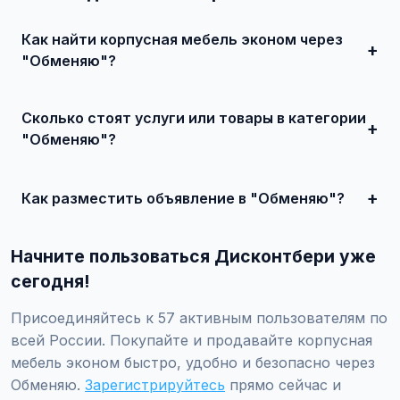
Как найти корпусная мебель эконом через
"Обменяю"?
Зарегистрируйтесь на сайте, найдите подходящее
объявление или создайте свое, свяжитесь с продавцом
Сколько стоят услуги или товары в категории
и договоритесь о сделке.
"Обменяю"?
Цены варьируются от 500 ₽ и выше, в зависимости от
качества, сложности и региона.
Как разместить объявление в "Обменяю"?
Создайте аккаунт, нажмите "Разместить объявление",
выберите категорию "Мебель / Корпусная мебель /
Начните пользоваться Дисконтбери уже
Корпусная мебель эконом / Обменяю", заполните форму
и опубликуйте. Первые объявления — бесплатно!
сегодня!
Присоединяйтесь к 57 активным пользователям по
всей России. Покупайте и продавайте корпусная
мебель эконом быстро, удобно и безопасно через
Обменяю.
Зарегистрируйтесь
прямо сейчас и