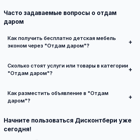
Часто задаваемые вопросы о отдам
даром
Как получить бесплатно детская мебель
эконом через "Отдам даром"?
Зарегистрируйтесь на сайте, найдите подходящее
объявление или создайте свое, свяжитесь с продавцом
Сколько стоят услуги или товары в категории
и договоритесь о сделке.
"Отдам даром"?
Цены варьируются от 500 ₽ и выше, в зависимости от
качества, сложности и региона.
Как разместить объявление в "Отдам
даром"?
Создайте аккаунт, нажмите "Разместить объявление",
выберите категорию "Мебель / Детская мебель /
Начните пользоваться Дисконтбери уже
Детская мебель эконом / Отдам даром", заполните
форму и опубликуйте. Первые объявления — бесплатно!
сегодня!