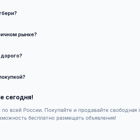
тбери?
 продавцом по телефону или в чате, договоритесь о встрече 
ричном рынке?
о состояния и комплектации. В нашем каталоге представлены п
 дорого?
те состояние, укажите адекватную цену. При необходимости 
покупкой?
закажите независимую экспертизу для оценки технического сос
е сегодня!
по всей России. Покупайте и продавайте свободная п
зможность бесплатно размещать объявления!