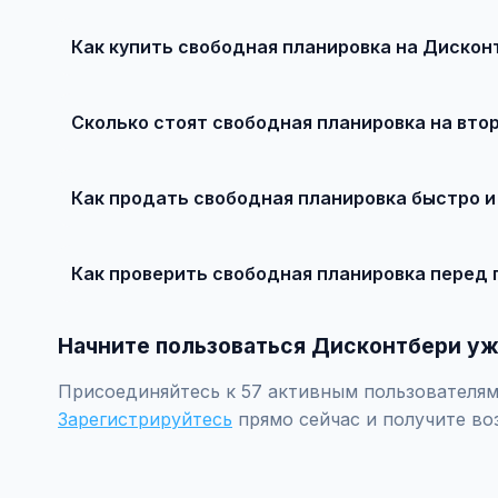
Как купить свободная планировка на Дискон
Просто найдите подходящее объявление, свяжитесь с
рекомендуется провести независимую экспертизу.
Сколько стоят свободная планировка на вто
Цены зависят от года выпуска, пробега, техническог
рублей.
Как продать свободная планировка быстро и
Сделайте качественные фотографии, подробно опиши
объявление поднимется в топ.
Как проверить свободная планировка перед 
Проверьте VIN через ГИБДД на предмет ограничений, 
Начните пользоваться Дисконтбери уж
Присоединяйтесь к 57 активным пользователям 
Зарегистрируйтесь
прямо сейчас и получите во