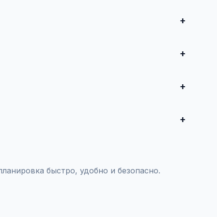
и совершите сделку. Для дорогих автомобилей
редложения от 50 000 ₽ до нескольких миллионов
воспользуйтесь платным продвижением — ваше
тояния и проверки пробега.
ланировка быстро, удобно и безопасно.