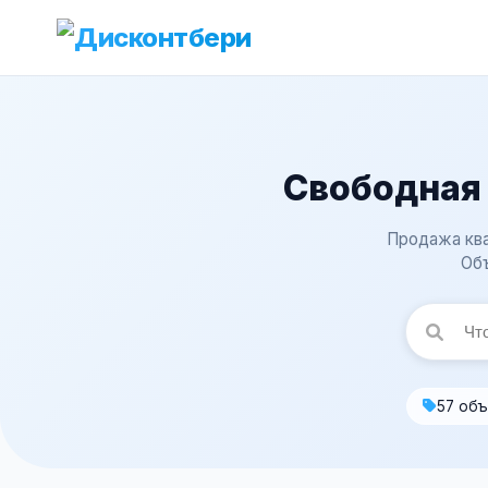
Свободная 
Продажа ква
Объ
57 об