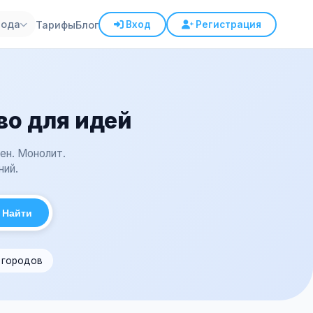
рода
Тарифы
Блог
Вход
Регистрация
во для идей
ен. Монолит.
ний.
Найти
1 городов