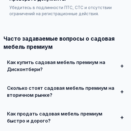
Убедитесь в подлинности ПТС, СТС и отсутствии
ограничений на регистрационные действия.
Часто задаваемые вопросы о садовая
мебель премиум
Как купить садовая мебель премиум на
Дисконтбери?
Просто найдите подходящее объявление, свяжитесь с
продавцом по телефону или в чате, договоритесь о
Сколько стоят садовая мебель премиум на
встрече и совершите сделку. Для дорогих автомобилей
рекомендуется провести независимую экспертизу.
вторичном рынке?
Цены зависят от года выпуска, пробега, технического
состояния и комплектации. В нашем каталоге
Как продать садовая мебель премиум
представлены предложения от 50 000 ₽ до нескольких
миллионов рублей.
быстро и дорого?
Сделайте качественные фотографии, подробно опишите