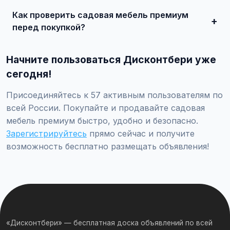
состояние, укажите адекватную цену. При
Как проверить садовая мебель премиум
необходимости воспользуйтесь платным продвижением
— ваше объявление поднимется в топ.
перед покупкой?
Проверьте VIN через ГИБДД на предмет ограничений,
закажите независимую экспертизу для оценки
Начните пользоваться Дисконтбери уже
технического состояния и проверки пробега.
сегодня!
Присоединяйтесь к 57 активным пользователям по
всей России. Покупайте и продавайте садовая
мебель премиум быстро, удобно и безопасно.
Зарегистрируйтесь
прямо сейчас и получите
возможность бесплатно размещать объявления!
«Дисконтбери» — бесплатная доска объявлений по всей