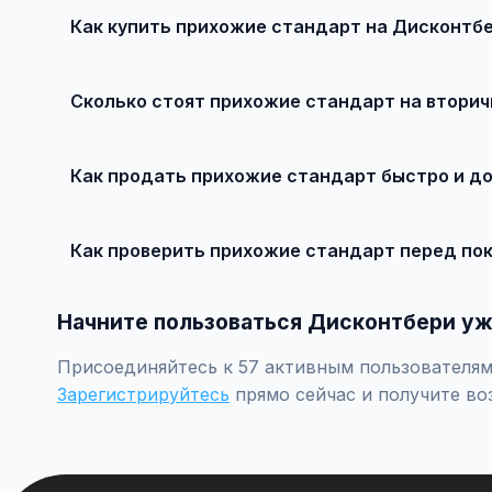
Как купить прихожие стандарт на Дисконтб
Просто найдите подходящее объявление, свяжитесь с
рекомендуется провести независимую экспертизу.
Сколько стоят прихожие стандарт на втори
Цены зависят от года выпуска, пробега, техническог
рублей.
Как продать прихожие стандарт быстро и д
Сделайте качественные фотографии, подробно опиши
объявление поднимется в топ.
Как проверить прихожие стандарт перед по
Проверьте VIN через ГИБДД на предмет ограничений, 
Начните пользоваться Дисконтбери уж
Присоединяйтесь к 57 активным пользователям 
Зарегистрируйтесь
прямо сейчас и получите во