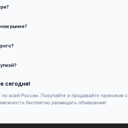
ери?
 продавцом по телефону или в чате, договоритесь о встрече 
чном рынке?
о состояния и комплектации. В нашем каталоге представлены п
орого?
те состояние, укажите адекватную цену. При необходимости 
купкой?
закажите независимую экспертизу для оценки технического сос
е сегодня!
по всей России. Покупайте и продавайте прихожие с
зможность бесплатно размещать объявления!