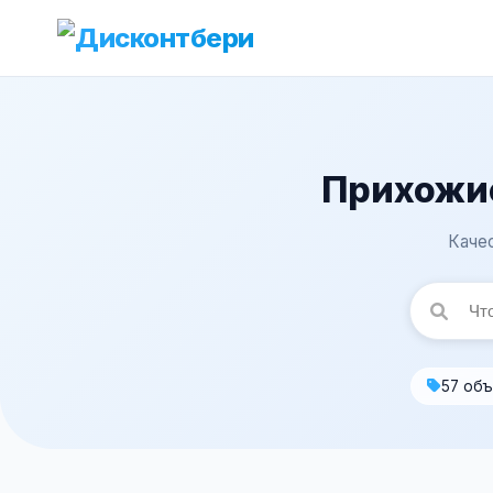
Прихожие
Каче
57 об