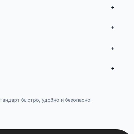
и совершите сделку. Для дорогих автомобилей
редложения от 50 000 ₽ до нескольких миллионов
воспользуйтесь платным продвижением — ваше
тояния и проверки пробега.
тандарт быстро, удобно и безопасно.