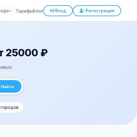
рода
Тарифы
Блог
Вход
Регистрация
т 25000 ₽
ивые.
Найти
1 городов