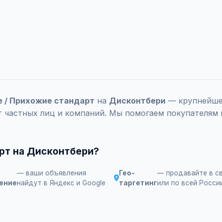
е / Прихожие стандарт
на
Дисконтбери
— крупнейшей
т частных лиц и компаний. Мы помогаем покупателям 
рт на Дисконтбери?
— ваши объявления
Гео-
— продавайте в с
ение
найдут в Яндекс и Google
таргетинг
или по всей Росси