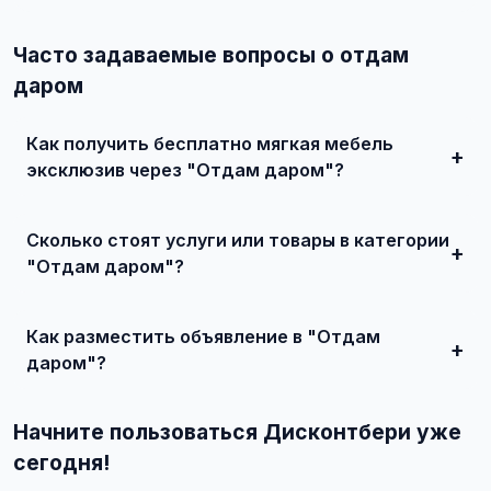
Часто задаваемые вопросы о отдам
даром
Как получить бесплатно мягкая мебель
эксклюзив через "Отдам даром"?
Зарегистрируйтесь на сайте, найдите подходящее
объявление или создайте свое, свяжитесь с продавцом
Сколько стоят услуги или товары в категории
и договоритесь о сделке.
"Отдам даром"?
Цены варьируются от 500 ₽ и выше, в зависимости от
качества, сложности и региона.
Как разместить объявление в "Отдам
даром"?
Создайте аккаунт, нажмите "Разместить объявление",
выберите категорию "Мебель / Мягкая мебель / Мягкая
Начните пользоваться Дисконтбери уже
мебель эксклюзив / Отдам даром", заполните форму и
опубликуйте. Первые объявления — бесплатно!
сегодня!